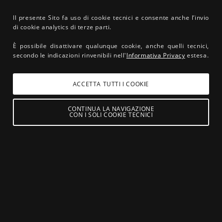
Il presente Sito fa uso di cookie tecnici e consente anche l’invio
di cookie analytics di terze parti.
È possibile disattivare qualunque cookie, anche quelli tecnici,
secondo le indicazioni rinvenibili nell'
Informativa Privacy
estesa.
OLTRE 70 ANNI
ACCETTA TUTTI I COOKIE
DI STORIA
CONTINUA LA NAVIGAZIONE
1
2
3
CON I SOLI COOKIE TECNICI
55
m
dislivello
159
m